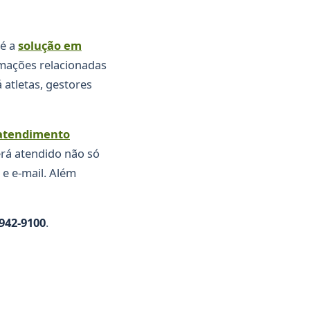
 é a
solução em
rmações relacionadas
 atletas, gestores
atendimento
erá atendido não só
 e e-mail. Além
942-9100
.