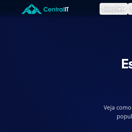
Pular para o conteúdo principal
Soluções
▾
E
Veja como 
popul