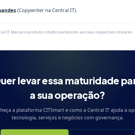
nandes
(Copywriter na Central IT).
al IT. Marcas e produtos citados pertencem aos seus respectivos titulares.
uer levar essa maturidade pa
a sua operação?
heça a plataforma CITSmart e como a Central IT ajuda a op
tecnologia, serviços e negócios com governança.