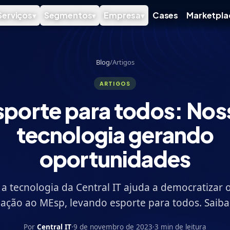
Serviços
Segmentos
Empresa
Cases
Marketpla
▾
▾
▾
Blog
/
Artigos
ARTIGOS
sporte para todos: Nos
tecnologia gerando
oportunidades
a tecnologia da Central IT ajuda a democratizar 
ação ao MEsp, levando esporte para todos. Saiba
Por
Central IT
·
9 de novembro de 2023
·
3 min de leitura