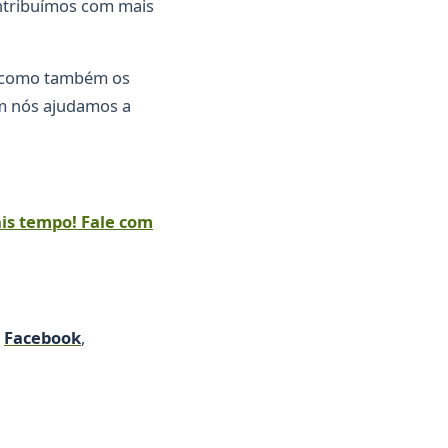
ntribuímos com mais
 como também os
im nós ajudamos a
is tempo! Fale com
o
Facebook
,