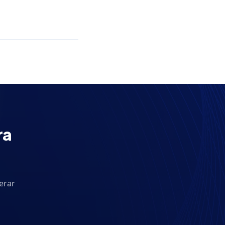
ra
erar