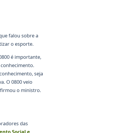
 que falou sobre a
izar o esporte.
0800 é importante,
r conhecimento.
 conhecimento, seja
va. O 0800 veio
afirmou o ministro.
oradores das
nto Social e