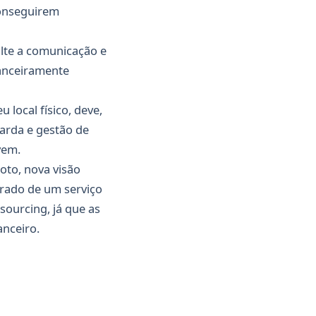
conseguirem
lte a comunicação e
anceiramente
local físico, deve,
uarda e gestão de
vem.
oto, nova visão
rado de um serviço
ourcing, já que as
nceiro.