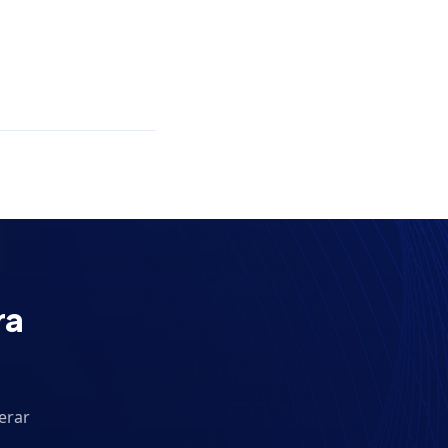
ra
erar