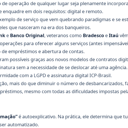
de operação de qualquer lugar seja plenamente incorporad
e enquadre em dois requisitos: digital e remoto.
xemplo de serviço que vem quebrando paradigmas e se e
eles que nasceram na era dos banqueiros.
nk
e
Banco Original
, veteranos como
Bradesco
e
Itaú
vêm
perações para oferecer alguns serviços (antes impensáve
 de empréstimos e abertura de contas.
oram possíveis graças aos novos modelos de contratos digi
sinatura sem a necessidade de se deslocar até uma agência.
rmidade com a LGPD e assinatura digital ICP-Brasil.
ção, mais do que diminuir o número de desbancarizados, f
préstimos, mesmo com todas as dificuldades impostas pel
omação”
é autoexplicativo. Na prática, ele determina que t
ser automatizado.