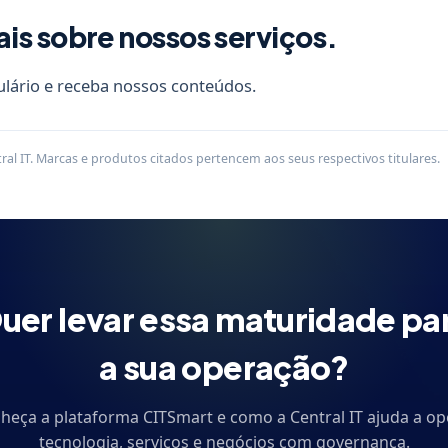
s sobre nossos serviços.
lário e receba nossos conteúdos.
al IT. Marcas e produtos citados pertencem aos seus respectivos titulares.
uer levar essa maturidade pa
a sua operação?
heça a plataforma CITSmart e como a Central IT ajuda a op
tecnologia, serviços e negócios com governança.