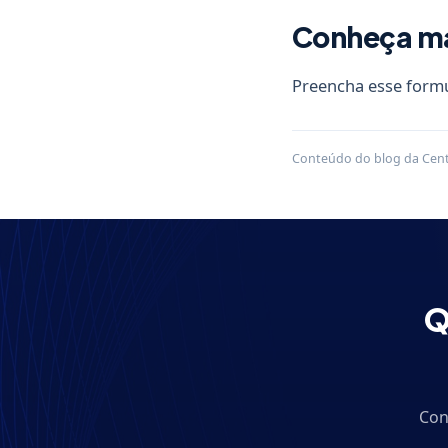
Conheça mai
Preencha esse formu
Conteúdo do blog da Centr
Q
Con