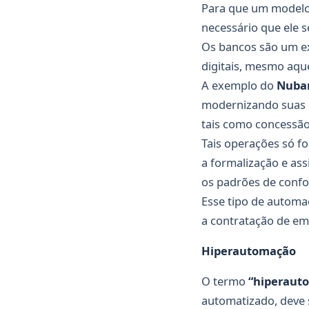
Para que um modelo 
necessário que ele s
Os bancos são um e
digitais, mesmo aqu
A exemplo do
Nuba
modernizando suas o
tais como concessão
Tais operações só f
a formalização e as
os padrões de confo
Esse tipo de automa
a contratação de em
Hiperautomação
O termo
“hiperaut
automatizado, deve 