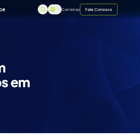
ce
Carreiras
Fale Conosco
m
os em