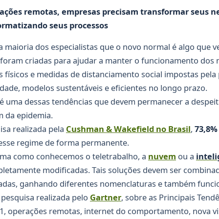
ções remotas, empresas precisam transformar seus neg
formatizando seus processos
a maioria dos especialistas que o novo normal é algo que ve
foram criadas para ajudar a manter o funcionamento dos
s físicos e medidas de distanciamento social impostas pela
dade, modelos sustentáveis e eficientes no longo prazo.
é uma dessas tendências que devem permanecer a despeit
m da epidemia.
sa realizada pela
Cushman & Wakefield no Brasil
,
73,8%
 esse regime de forma permanente.
orma como conhecemos o teletrabalho, a
nuvem
ou a
intel
letamente modificadas. Tais soluções devem ser combinad
adas, ganhando diferentes nomenclaturas e também funcio
pesquisa realizada pelo
Gartner
, sobre as Principais Tend
21, operações remotas, internet do comportamento, nova v