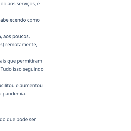
o aos serviços, é
stabelecendo como
, aos poucos,
is) remotamente,
tais que permitiram
 Tudo isso seguindo
acilitou e aumentou
a pandemia.
udo que pode ser