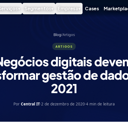
Serviços
Segmentos
Empresa
Cases
Marketpla
▾
▾
▾
Blog
/
Artigos
ARTIGOS
Negócios digitais deve
sformar gestão de dad
2021
Por
Central IT
·
2 de dezembro de 2020
·
4 min de leitura