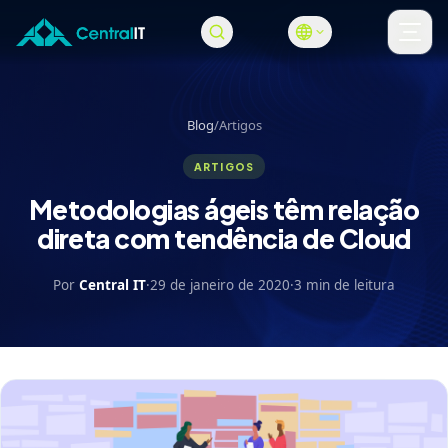
Pular para o conteúdo principal
Abri
Blog
/
Artigos
ARTIGOS
Metodologias ágeis têm relação
direta com tendência de Cloud
Por
Central IT
·
29 de janeiro de 2020
·
3 min de leitura