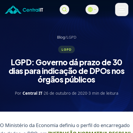
Pular para o conteúdo principal
Abri
Blog
/
LGPD
LGPD
LGPD: Governo dá prazo de 30
dias para indicação de DPOs nos
órgãos públicos
Por
Central IT
·
26 de outubro de 2020
·
3 min de leitura
O Ministério da Economia definiu o perfil do encarregado