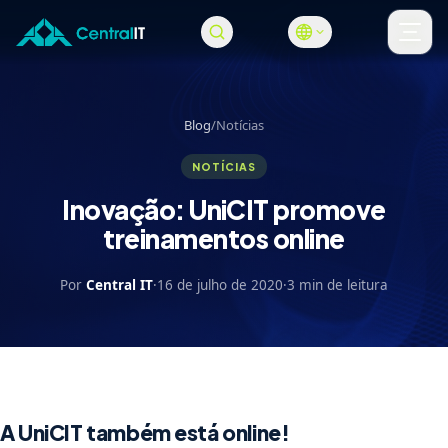
Pular para o conteúdo principal
Abri
Blog
/
Notícias
NOTÍCIAS
Inovação: UniCIT promove
treinamentos online
Por
Central IT
·
16 de julho de 2020
·
3 min de leitura
A UniCIT também está online!