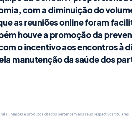
omia, com a diminuição do volum
que as reuniões online foram facil
bém houve a promoção da preven
om o incentivo aos encontros à d
ela manutenção da saúde dos part
al IT. Marcas e produtos citados pertencem aos seus respectivos titulares.