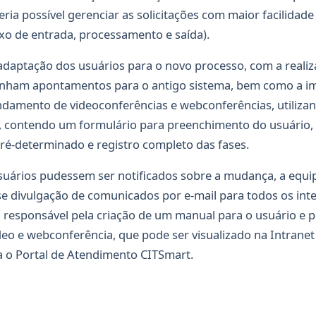
seria possível gerenciar as solicitações com maior facilidad
uxo de entrada, processamento e saída).
a adaptação dos usuários para o novo processo, com a realiz
inham apontamentos para o antigo sistema, bem como a im
damento de videoconferências e webconferências, utilizan
contendo um formulário para preenchimento do usuário, o
ré-determinado e registro completo das fases.
suários pudessem ser notificados sobre a mudança, a equip
e divulgação de comunicados por e-mail para todos os int
 responsável pela criação de um manual para o usuário e p
ídeo e webconferência, que pode ser visualizado na Intrane
 o Portal de Atendimento CITSmart.