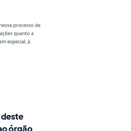
 nesse processo de
mações quanto a
m especial, à
 deste
ao órgão