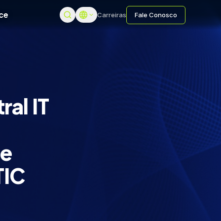
ce
Carreiras
Fale Conosco
ral IT
 e
TIC