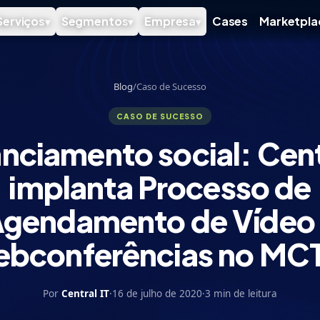
Serviços
Segmentos
Empresa
Cases
Marketpla
▾
▾
▾
Blog
/
Caso de Sucesso
CASO DE SUCESSO
nciamento social: Cent
implanta Processo de
gendamento de Vídeo
bconferências no MC
Por
Central IT
·
16 de julho de 2020
·
3 min de leitura