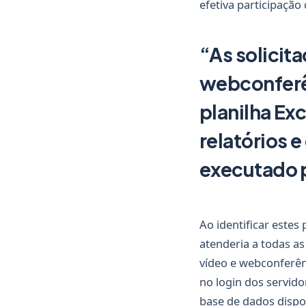
efetiva participação
“As solicit
webconferê
planilha Exc
relatórios 
executado p
Ao identificar estes
atenderia a todas a
vídeo e webconferên
no login dos servido
base de dados dispo