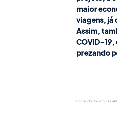
maior econ
viagens, já 
Assim, tam
COVID-19, c
prezando p
Conteúdo do blog da Centr