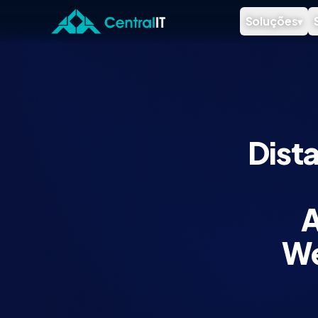
Pular para o conteúdo principal
Soluções
▾
Dista
A
We