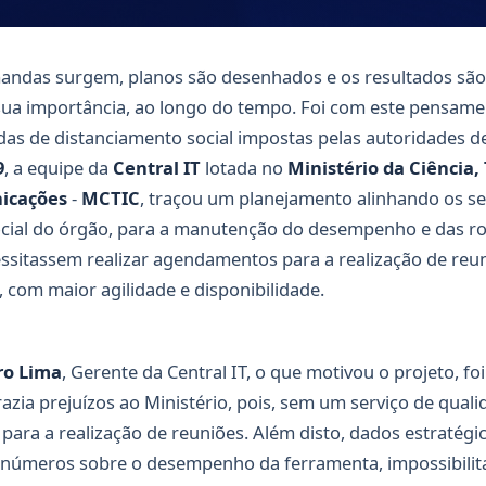
andas surgem, planos são desenhados e os resultados são
sua importância, ao longo do tempo. Foi com este pensam
as de distanciamento social impostas pelas autoridades d
9
, a equipe da
Central IT
lotada no
Ministério da Ciência,
icações
-
MCTIC
, traçou um planejamento alinhando os s
ocial do órgão, para a manutenção do desempenho e das ro
essitassem realizar agendamentos para a realização de reu
, com maior agilidade e disponibilidade.
o Lima
, Gerente da Central IT, o que motivou o projeto, foi
azia prejuízos ao Ministério, pois, sem um serviço de qualid
para a realização de reuniões. Além disto, dados estratég
números sobre o desempenho da ferramenta, impossibilit