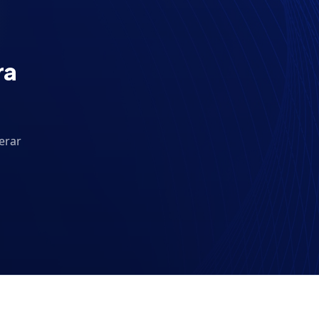
ra
erar