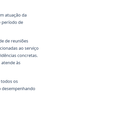
om atuação da
e período de
de de reuniões
acionadas ao serviço
idências concretas.
s atende às
 todos os
tão desempenhando