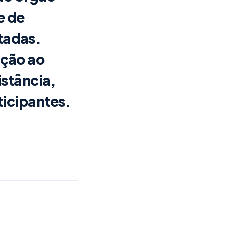
e de
itadas.
ção ao
istância,
icipantes.