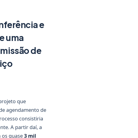
nferência e
de uma
 emissão de
iço
projeto que
o de agendamento de
ocesso consistiria
e. A partir daí, a
a os quase
3 mil