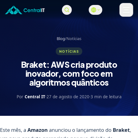
Pular para o conteúdo principal
Abri
Blog
/
Notícias
NOTÍCIAS
Braket: AWS cria produto
inovador, com foco em
algoritmos quânticos
Por
Central IT
·
27 de agosto de 2020
·
3 min de leitura
Este mês, a
Amazon
anunciou o lançamento do
Braket
,