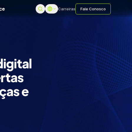
ce
Carreiras
Fale Conosco
igital
rtas
ças e