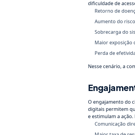
dificuldade de aces
Retorno de doenç
Aumento do risco
Sobrecarga do si
Maior exposição 
Perda de efetivid
Nesse cenário, a co
Engajament
O engajamento do cid
digitais permitem q
e estimulam a ação.
Comunicação dire
Maior taxa de re