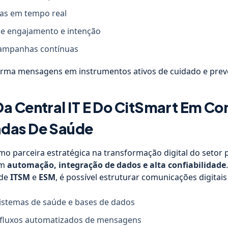
tas em tempo real
e engajamento e intenção
campanhas contínuas
orma mensagens em instrumentos ativos de cuidado e prev
Da Central IT E Do CitSmart Em C
das De Saúde
o parceira estratégica na transformação digital do setor 
em
automação, integração de dados e alta confiabilidade
 de
ITSM
e
ESM
, é possível estruturar comunicações digitais 
istemas de saúde e bases de dados
 fluxos automatizados de mensagens