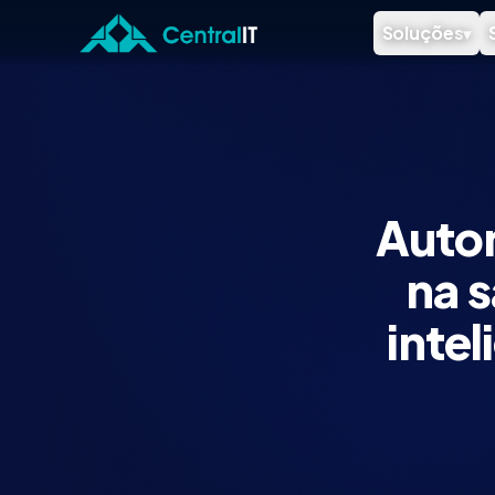
Pular para o conteúdo principal
Soluções
▾
Autom
na 
inte