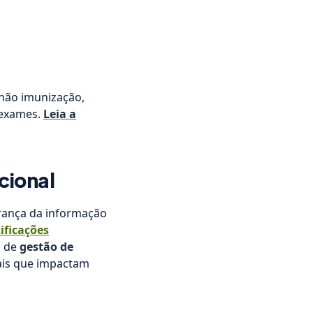
 não imunização,
 exames.
Leia a
cional
rança da informação
ificações
s de
gestão de
tais que impactam