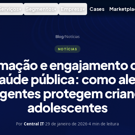
Serviços
Segmentos
Empresa
Cases
Marketpla
▾
▾
▾
Blog
/
Notícias
NOTÍCIAS
ação e engajamento d
saúde pública: como ale
ligentes protegem crian
adolescentes
Por
Central IT
·
29 de janeiro de 2026
·
4 min de leitura