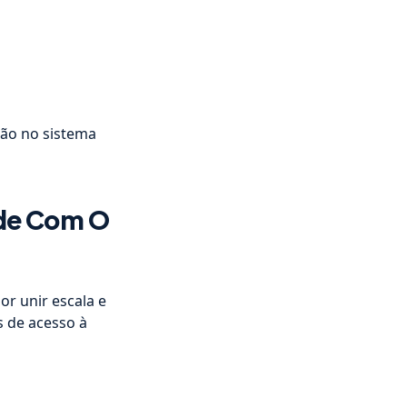
ção no sistema
de Com O
r unir escala e
s de acesso à