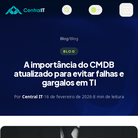
Pular para o conteúdo principal
Abri
Blog
/
Blog
BLOG
A importância do CMDB
atualizado para evitar falhas e
gargalos em TI
Por
Central IT
·
16 de fevereiro de 2026
·
8 min de leitura